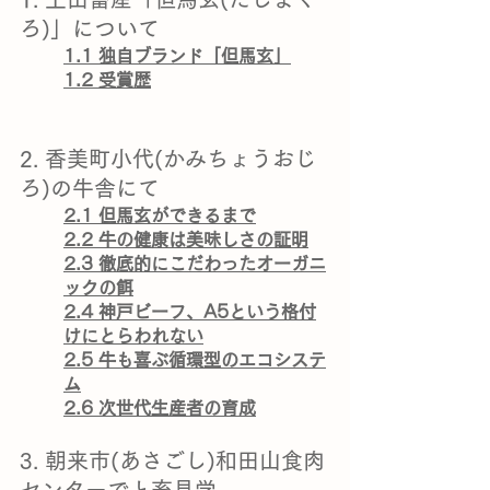
ろ)」について
1.1 独自ブランド「但馬玄」
1.2 受賞歴
2. 香美町小代(かみちょうおじ
ろ)の牛舎にて
2.1 但馬玄ができるまで
2.2 牛の健康は美味しさの証明
2.3 徹底的にこだわったオーガニ
ックの餌
2.4 神戸ビーフ、A5という格付
けにとらわれない
2.5 牛も喜ぶ循環型のエコシステ
ム
2.6 次世代生産者の育成
3. 朝来市(あさごし)和田山食肉