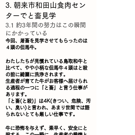
3. 朝来市和田山食肉セン
ターでと畜見学
3.1 約3年間の努力はこの瞬間
にかかっている
今回、屠畜を見学させてもらったのは
４頭の但馬牛。
わたしたちが見慣れている鳥取和牛と
比べて、やや小柄な但馬牛４頭はと殺
の前に綺麗に洗浄されます。
生産者が育てた牛がお客様へ届けられ
る過程の一つに「と畜」と言う仕事が
あります。
「と畜(と殺)」は4K(きつい、危険、汚
い、臭い)と言われ、あまり世間では語
られないとても厳しい仕事です。
牛に恐怖を与えず、素早く、安全にと
殺する。この一瞬に、生産者の愛情と