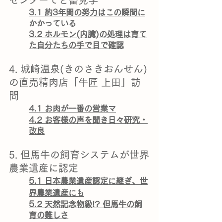
センターでと畜見学
3.1 約3年間の努力はこの瞬間に
かかっている
3.2 ホルモン(内臓)の処理は育て
た自分たちの手で目で確認
4. 城崎温泉(きのさきおんせん)
の直売精肉店「牛匠 上田」訪
問
4.1 お肉が一番の営業マ
4.2 お客様の声を聞き日々研究・
改良
5. 但馬牛の飼育システムが世界
農業遺産に認定
5.1 日本農業遺産認定に継ぎ、世
界農業遺産にも
5.2 天然記念物級!? 但馬牛の飼
育の難しさ