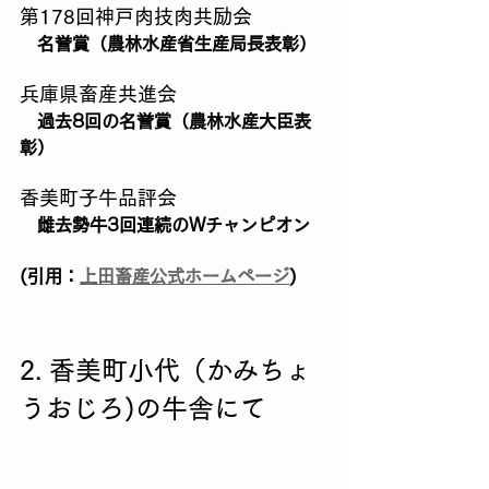
第178回神戸肉技肉共励会
　名誉賞（農林水産省生産局長表彰）
兵庫県畜産共進会
　過去8回の名誉賞（農林水産大臣表
彰）
香美町子牛品評会
　雌去勢牛3回連続のWチャンピオン
(引用：
上田畜産公式ホームページ
)
2. 香美町小代（かみちょ
うおじろ)の牛舎にて