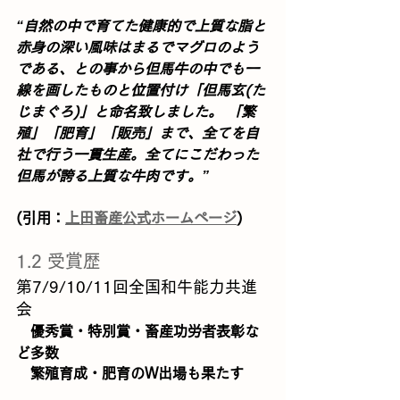
“自然の中で育てた健康的で上質な脂と
赤身の深い風味はまるでマグロのよう
である、との事から但馬牛の中でも一
線を画したものと位置付け「但馬玄(た
じまぐろ)」と命名致しました。 「繁
殖」「肥育」「販売」まで、全てを自
社で行う一貫生産。全てにこだわった
但馬が誇る上質な牛肉です。”
(引用：
上田畜産公式ホームページ
)
1.2 受賞歴
第7/9/10/11回全国和牛能力共進
会
　優秀賞・特別賞・畜産功労者表彰な
ど多数
　繁殖育成・肥育のW出場も果たす