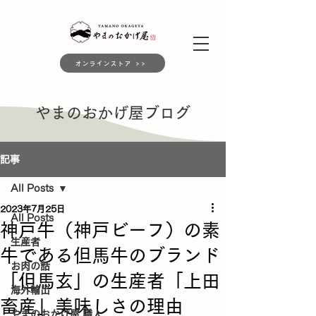
オンラインストア >>
やまのおかげ屋ブログ
記事
All Posts
2023年7月25日
All Posts
神戸牛（神戸ビーフ）の素
生産者
牛である但馬牛のブランド
お肉の話
「但馬玄」の生産者「上田
海外輸出
畜産」美味しさの理由
やまのおかげ屋 職人