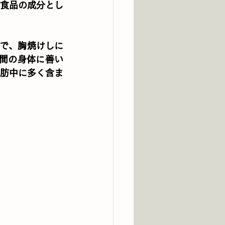
食品の成分とし
とで、胸焼けしに
間の身体に善い
肪中に多く含ま