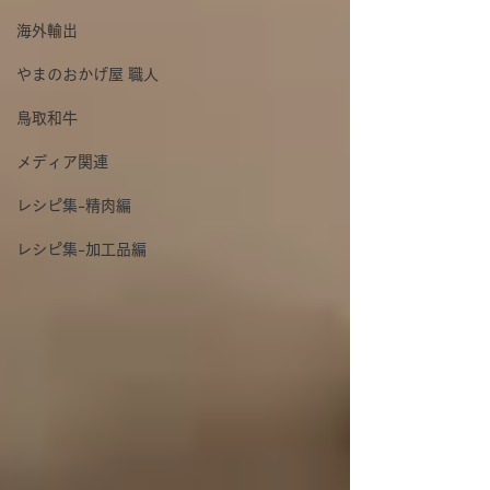
海外輸出
やまのおかげ屋 職人
鳥取和牛
メディア関連
レシピ集-精肉編
レシピ集-加工品編