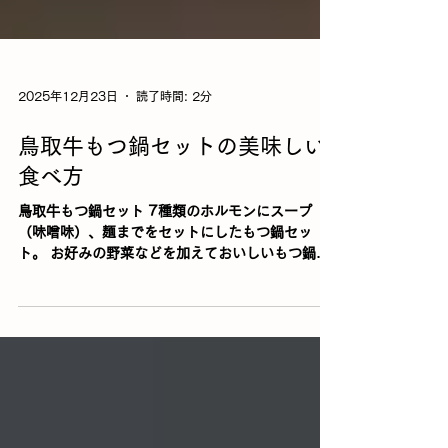
2025年12月23日
読了時間: 2分
鳥取牛もつ鍋セットの美味しい
食べ方
鳥取牛もつ鍋セット 7種類のホルモンにスープ
（味噌味）、麺までをセットにしたもつ鍋セッ
ト。 お好みの野菜などを加えておいしいもつ鍋
を。 肉屋で下処理を行ったホルモン （小腸・大
腸・シマ腸・赤センマイ・センマイ・ハチノス・
ハート） を使用しています。 【家庭でのホルモン
の処理のポイント】 きちんとした解凍、処理をす